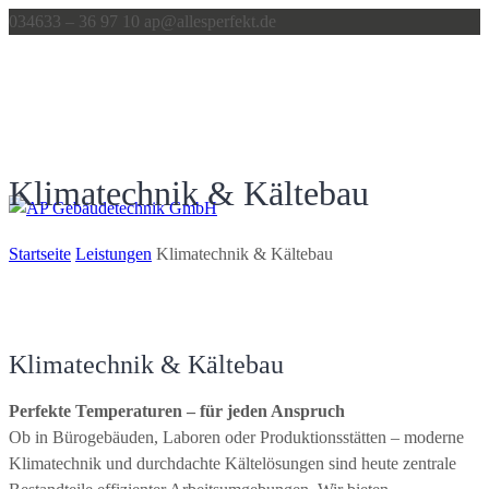
Inhalt
034633 – 36 97 10
Direkt
ap@allesperfekt.de
zum
Menü
Direkt
zum
Footer
Klimatechnik & Kältebau
Startseite
Leistungen
Klimatechnik & Kältebau
Klimatechnik & Kältebau
Perfekte Temperaturen – für jeden Anspruch
Ob in Bürogebäuden, Laboren oder Produktionsstätten – moderne
Klimatechnik und durchdachte Kältelösungen sind heute zentrale