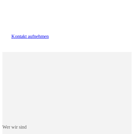
Kälteanlagenbaumeister
034633 - 36 97 12
markus.alexander@allesperfekt.de
Kontakt aufnehmen
Wer wir sind