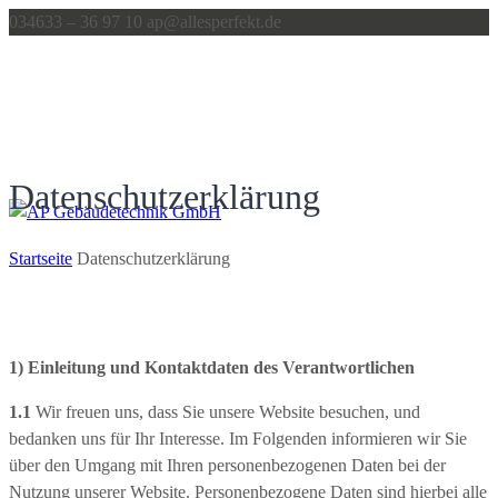
Inhalt
034633 – 36 97 10
Direkt
ap@allesperfekt.de
zum
Menü
Direkt
zum
Footer
Datenschutzerklärung
Startseite
Datenschutzerklärung
1) Einleitung und Kontaktdaten des Verantwortlichen
1.1
Wir freuen uns, dass Sie unsere Website besuchen, und
bedanken uns für Ihr Interesse. Im Folgenden informieren wir Sie
us
über den Umgang mit Ihren personenbezogenen Daten bei der
Nutzung unserer Website. Personenbezogene Daten sind hierbei alle