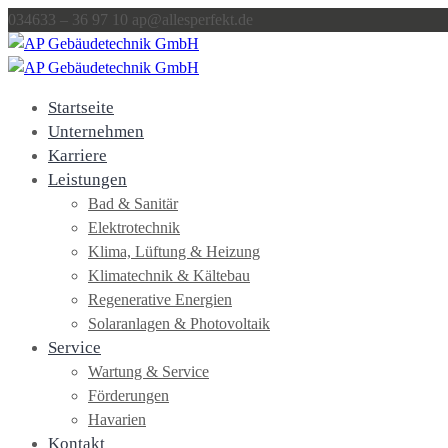
Inhalt
034633 – 36 97 10
Direkt
ap@allesperfekt.de
zum
Menü
Direkt
zum
Startseite
Footer
Unternehmen
Karriere
Leistungen
Bad & Sanitär
Elektrotechnik
Klima, Lüftung & Heizung
Klimatechnik & Kältebau
Regenerative Energien
Solaranlagen & Photovoltaik
Service
Wartung & Service
Förderungen
Havarien
Kontakt