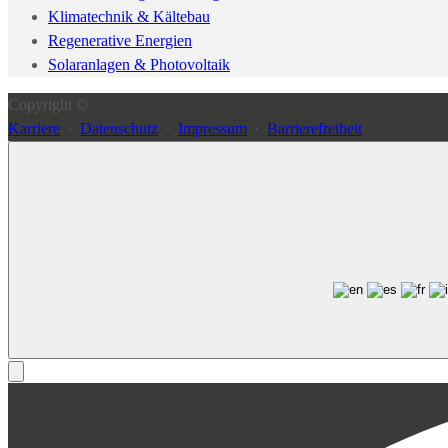
Klimatechnik & Kältebau
Regenerative Energien
Solaranlagen & Photovoltaik
Copyright ©
Karriere
∙
Datenschutz
∙
Impressum
∙
Barrierefreiheit